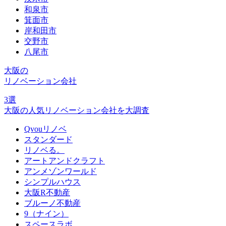
和泉市
箕面市
岸和田市
交野市
八尾市
大阪
の
リノベーション会社
3
選
大阪の人気リノベーション会社を大調査
Qvouリノベ
スタンダード
リノベる。
アートアンドクラフト
アンメゾンワールド
シンプルハウス
大阪R不動産
ブルーノ不動産
9（ナイン）
スペースラボ