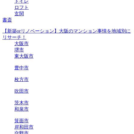
トイレ
ロフト
玄関
書斎
【新築orリノベーション】大阪のマンション事情を地域別に
リサーチ！
大阪市
堺市
東大阪市
豊中市
枚方市
吹田市
茨木市
和泉市
箕面市
岸和田市
交野市