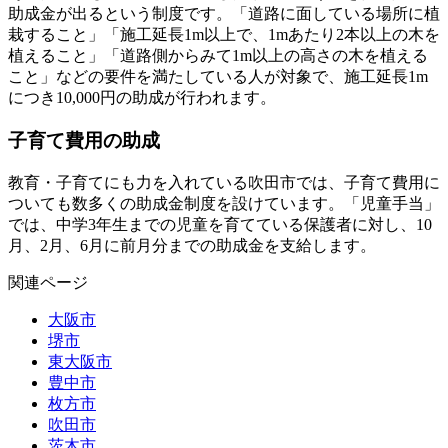
助成金が出るという制度
です。「道路に面している場所に植
栽すること」「施工延長1m以上で、1mあたり2本以上の木を
植えること」「道路側からみて1m以上の高さの木を植える
こと」などの要件を満たしている人が対象で、施工延長1m
につき10,000円の助成が行われます。
子育て費用の助成
教育・子育てにも力を入れている吹田市では、子育て費用に
ついても数多くの助成金制度を設けています。「児童手当」
では、中学3年生までの児童を育てている保護者に対し、10
月、2月、6月に前月分までの助成金を支給します。
関連ページ
大阪市
堺市
東大阪市
豊中市
枚方市
吹田市
茨木市