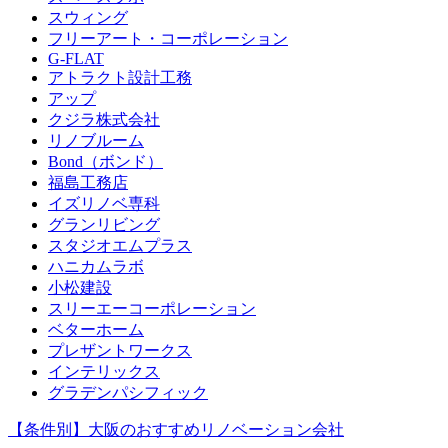
スウィング
フリーアート・コーポレーション
G-FLAT
アトラクト設計工務
アップ
クジラ株式会社
リノブルーム
Bond（ボンド）
福島工務店
イズリノベ専科
グランリビング
スタジオエムプラス
ハニカムラボ
小松建設
スリーエーコーポレーション
ベターホーム
プレザントワークス
インテリックス
グラデンパシフィック
【条件別】大阪のおすすめリノベーション会社