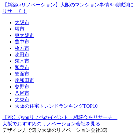
【新築orリノベーション】大阪のマンション事情を地域別に
リサーチ！
大阪市
堺市
東大阪市
豊中市
枚方市
吹田市
茨木市
和泉市
箕面市
岸和田市
交野市
八尾市
大東市
大阪の住宅トレンドランキングTOP10
【PR】Qvouリノベのイベント・相談会をリサーチ！
大阪でおすすめのリノベーション会社を見る
デザイン力で選ぶ
大阪のリノベーション会社3選