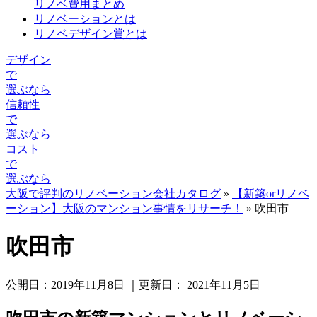
リノベ費用まとめ
リノベーションとは
リノベデザイン賞とは
デザイン
で
選ぶなら
信頼性
で
選ぶなら
コスト
で
選ぶなら
大阪で評判のリノベーション会社カタログ
»
【新築orリノベ
ーション】大阪のマンション事情をリサーチ！
»
吹田市
吹田市
公開日：
2019年11月8日
｜更新日：
2021年11月5日