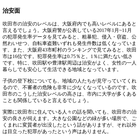
治安面
吹田市の治安のレベルは、大阪府内でも高いレベルにあると
言えるでしょう。大阪府警が公表している2017年1月~11月
の犯罪発生率データを見てみると、粗暴犯、侵入・窃盗、公
然わいせつ、自転車盗難いずれも発生件数は低くなっていま
す。また、大阪府43市町村のランキングで見てみると、吹田
市は16位です。
犯罪発生率は0.75％と。1％に満たない低さ
です。特に、吹田駅や豊津駅周辺は治安がよく、女性の一人
暮らしでも安心して生活できる地域となっています。
子供の登下校についても、地域の人たちが見守っていてくれ
るので、不審者の危険も非常に少なくなっているのです。吹
田市のこうした治安レベルの高さは、
市内に大学が多くある
ことも関係している
と言えるでしょう。
実際に吹田市に住んでいる人々の話を聞いても、吹田市の治
安の良さが伺えます。大きな公園などの緑が多い場所で、ご
くまれに変質者が出没したという話がありますが、それ以外
は目立った犯罪があったという声はありません。