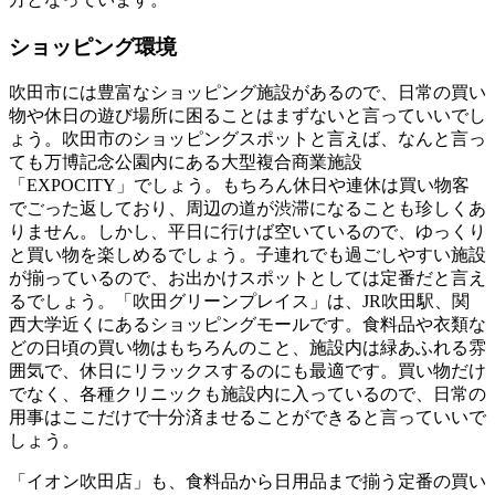
ショッピング環境
吹田市には豊富なショッピング施設があるので、日常の買い
物や休日の遊び場所に困ることはまずないと言っていいでし
ょう。吹田市のショッピングスポットと言えば、なんと言っ
ても万博記念公園内にある
大型複合商業施設
「EXPOCITY」
でしょう。もちろん休日や連休は買い物客
でごった返しており、周辺の道が渋滞になることも珍しくあ
りません。しかし、平日に行けば空いているので、ゆっくり
と買い物を楽しめるでしょう。子連れでも過ごしやすい施設
が揃っているので、お出かけスポットとしては定番だと言え
るでしょう。「吹田グリーンプレイス」は、JR吹田駅、関
西大学近くにあるショッピングモールです。食料品や衣類な
どの日頃の買い物はもちろんのこと、施設内は緑あふれる雰
囲気で、休日にリラックスするのにも最適です。買い物だけ
でなく、各種クリニックも施設内に入っているので、日常の
用事はここだけで十分済ませることができると言っていいで
しょう。
「イオン吹田店」も、食料品から日用品まで揃う定番の買い