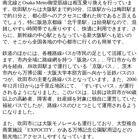
南北線とOsaka Metro御堂筋線は相互乗り換えを行っていま
す。吹田駅からは大阪駅まで約10分、江坂駅からは梅田駅ま
で約11分と、都心部へのアクセスに優れた街であると言える
でしょう。特に阪急京都線「北千里駅」は始発駅なので、混
雑しやすい時間帯でも座りやすく、快適に利用できます。さ
らに、新幹線の中心駅ともなっている新大阪駅へも近いの
で、そこから全国各地の中心都市に行くのも簡単です。
鉄道のほかには、
各種路線バスが市民の足として活躍してい
ます
。市内全域に路線網を持つ「阪急バス」、守口市から市
内を経由、JR吹田駅まで運行している「京阪バス」、茨木
市内から万博公園・大阪大学本部方面へ向かう近鉄バスの3
つが、吹田市の主要な路線バスとなっています。また、2006
年12月1日からは千里丘地区にて、「すいすいバス」が運行
されるようになりました。このバスは、以前は吹田市が60歳
以上の高齢者、障害者、妊産婦を対象に独自に運営していた
福祉バスでしたが、路線バスのひとつとして運用されるよう
になりました。
また、吹田市には大阪モノレールも運行しており、大型複合
商業施設「EXPOCITY」がある万博記念公園駅周辺などの
観光地にアクセスしやすくなっています。