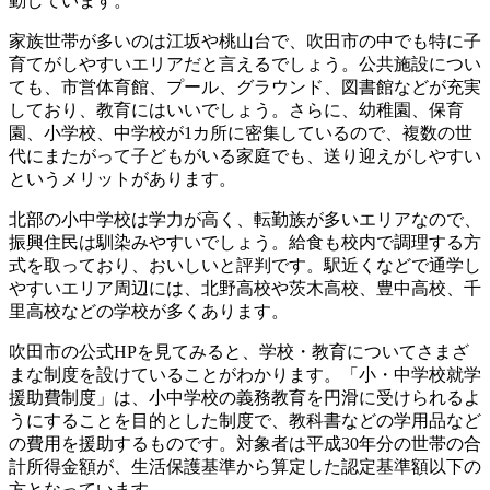
動しています。
家族世帯が多いのは江坂や桃山台
で、吹田市の中でも特に子
育てがしやすいエリアだと言えるでしょう。公共施設につい
ても、市営体育館、プール、グラウンド、図書館などが充実
しており、教育にはいいでしょう。さらに、幼稚園、保育
園、小学校、中学校が1カ所に密集しているので、複数の世
代にまたがって子どもがいる家庭でも、送り迎えがしやすい
というメリットがあります。
北部の小中学校は学力が高く、転勤族が多いエリアなので、
振興住民は馴染みやすいでしょう。給食も校内で調理する方
式を取っており、おいしいと評判です。駅近くなどで通学し
やすいエリア周辺には、北野高校や茨木高校、豊中高校、千
里高校などの学校が多くあります。
吹田市の公式HPを見てみると、学校・教育についてさまざ
まな制度を設けていることがわかります。「小・中学校就学
援助費制度」は、小中学校の義務教育を円滑に受けられるよ
うにすることを目的とした制度で、教科書などの学用品など
の費用を援助するものです。対象者は平成30年分の世帯の合
計所得金額が、生活保護基準から算定した認定基準額以下の
方となっています。