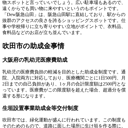
物スポットと言っていいでしょう。広い駐車場もあるので、
遠くからでも買い物に来やすいというのもポイントです。
「Dew阪急山田」は、阪急山田駅に直結しており、駅からの
抜群のアクセスの良さを誇るショッピングスポットです。仕
事や学校帰りに立ち寄りやすい立地がポイントで、衣料品、
食料品などのお店が立ち並んでいます。
吹田市の助成金事情
大阪府の乳幼児医療費助成
乳幼児の医療費負担の軽減を目的とした助成金制度です。通
院、入院両方に対応しており、医療機関ごとに1日500円、月
2日までの自己負担があり、1ヶ月の合計限度額は2500円とな
っています。医療費がこの限度額を超えた場合、超過分を償
還する形になります。
生垣設置事業助成金等交付制度
吹田市では、緑化運動が盛んに行われています。この制度も
そのためのもので、
道路に面した場所に生け垣を作る際に、