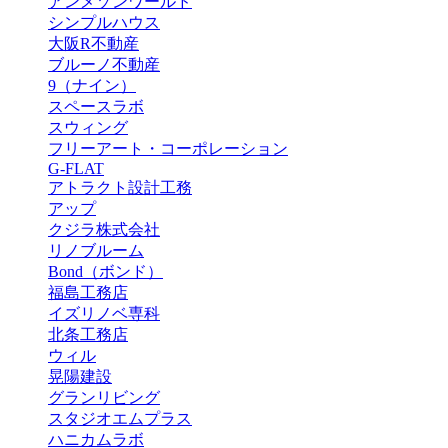
アンメゾンワールド
シンプルハウス
大阪R不動産
ブルーノ不動産
9（ナイン）
スペースラボ
スウィング
フリーアート・コーポレーション
G-FLAT
アトラクト設計工務
アップ
クジラ株式会社
リノブルーム
Bond（ボンド）
福島工務店
イズリノベ専科
北条工務店
ウィル
晃陽建設
グランリビング
スタジオエムプラス
ハニカムラボ