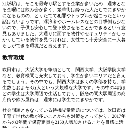
江坂駅は、そこを最寄り駅とする企業が多いため、週末とな
る金曜には飲み会が多く、繁華街は酔った人たちでにぎやか
になるものの、とりたてて犯罪やトラブルが起こったという
話はないようです。浮浪者やホームレスなどの目撃例も少な
いので、子供も安心して登下校させることができるという意
見もありました。大通りに面する物件やセキュリティがしっ
かりしている物件を見つければ、女性でも十分安全に一人暮
らしができる環境だと言えます。
教育環境
吹田市は、大阪大学を筆頭として、関西大学、大阪学院大学
など、教育機関も充実しており、学生が多いエリアだと言え
るでしょう。その中でも、
関西大学は多くの学部を持ち、学
生数もおよそ3万人という大規模な大学
です。その中の4割ほ
どの学生は大学周辺で生活しており、阪急の関大駅周辺の商
店街や飲み屋街は、週末には学生でにぎやかです。
社会問題ともなっている待機児童問題については、吹田市は
子育て世代の数が多いことからも対策をとっており、2017年
からの3年間で保育定員を2150人増加させることを目標に活