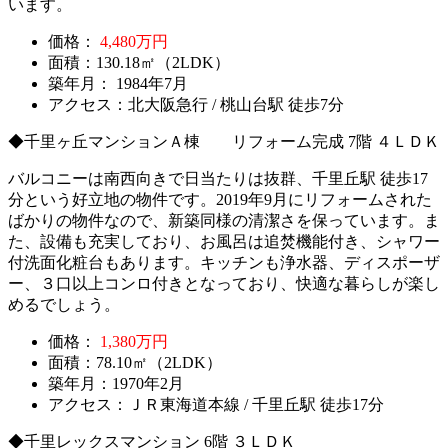
います。
価格：
4,480万円
面積：130.18㎡（2LDK）
築年月： 1984年7月
アクセス：北大阪急行 / 桃山台駅 徒歩7分
◆千里ヶ丘マンションＡ棟 リフォーム完成 7階 ４ＬＤＫ
バルコニーは南西向きで日当たりは抜群、千里丘駅 徒歩17
分という好立地の物件です。2019年9月にリフォームされた
ばかりの物件なので、新築同様の清潔さを保っています。ま
た、設備も充実しており、お風呂は追焚機能付き、シャワー
付洗面化粧台もあります。キッチンも浄水器、ディスポーザ
ー、３口以上コンロ付きとなっており、快適な暮らしが楽し
めるでしょう。
価格：
1,380万円
面積：78.10㎡（2LDK）
築年月：1970年2月
アクセス：ＪＲ東海道本線 / 千里丘駅 徒歩17分
◆千里レックスマンション 6階 ３ＬＤＫ