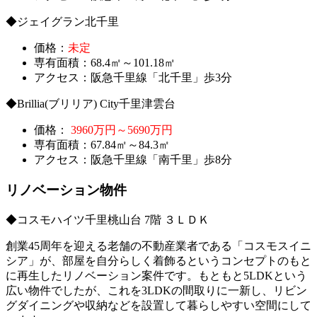
◆ジェイグラン北千里
価格：
未定
専有面積：68.4㎡～101.18㎡
アクセス：阪急千里線「北千里」歩3分
◆Brillia(ブリリア) City千里津雲台
価格：
3960万円～5690万円
専有面積：67.84㎡～84.3㎡
アクセス：阪急千里線「南千里」歩8分
リノベーション物件
◆コスモハイツ千里桃山台 7階 ３ＬＤＫ
創業45周年を迎える老舗の不動産業者である「コスモスイニ
シア」が、部屋を自分らしく着飾るというコンセプトのもと
に再生したリノベーション案件です。もともと5LDKという
広い物件でしたが、これを3LDKの間取りに一新し、リビン
グダイニングや収納などを設置して暮らしやすい空間にして