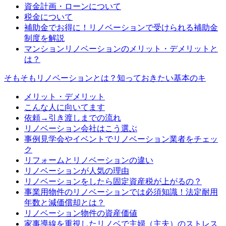
資金計画・ローンについて
税金について
補助金でお得に！リノベーションで受けられる補助金
制度を解説
マンションリノベーションのメリット・デメリットと
は？
そもそもリノベーションとは？知っておきたい基本のキ
メリット・デメリット
こんな人に向いてます
依頼→引き渡しまでの流れ
リノベーション会社はこう選ぶ
事例見学会やイベントでリノベーション業者をチェッ
ク
リフォームとリノベーションの違い
リノベーションが人気の理由
リノベーションをしたら固定資産税が上がるの？
事業用物件のリノベーションでは必須知識！法定耐用
年数と減価償却とは？
リノベーション物件の資産価値
家事導線を重視したリノベで主婦（主夫）のストレス