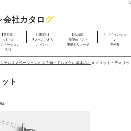
ン会社カタロ
グ
【条件別】
【間取別】
【地域別】
リノベマンショ
おすすめ
リノベこだわり
新築orリノベ
ン
リノベーション
ポイント
事情をリサーチ
事例集
会社
もそもリノベーションとは？知っておきたい基本のキ
»
メリット・デメリッ
リット
6日