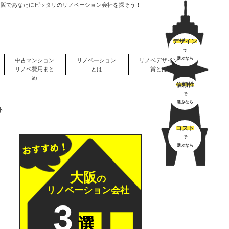
大阪であなたにピッタリのリノベーション会社を探そう！
デザイン
で
選ぶなら
中古マンション
リノベーション
リノベデザイン
リノベ費用まと
とは
賞とは
め
信頼性
で
選ぶなら
ト
コスト
で
選ぶなら
大阪
の
リノベーション会社
3
選