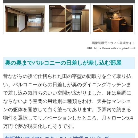
画像引用元：ウィル公式サイト
URL:https://www.wills.co.jp/reform/
奥の奥までバルコニーの日差しが差し込む部屋
昔ながらの襖で仕切られた田の字型の間取りを全て取り払
い、バルコニーからの日差しが奥のダイニングキッチンま
で差し込み気持ちのいい空間が広がりました。床は単調に
ならないよう空間の用途別に種類をわけ、天井はマンショ
ンの躯体を開放して白く塗ってあります。予算内で納まる
物件を選択してリノベーションしたところ、月々ローン5.4
万円で夢が現実化したそうです。