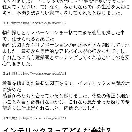
てくれました。 『こちらでかっこいい家を作るからそこに
住んでください』ではなく、私たちならではの生活を大切に
考え、不満を残さない家作りをしてくれると感じました。
口コミ参照元：https://www.intellex.co.jp/work/116
物件探しとリノベーションを一括でできる会社を探した中
で、任せられると感じた
物件の図面からリノベーションの向き不向きを判断してくれ
ました。最初から専門的なアドバイスが心強かったですし、
自分たちに合う建築家とマッチングしてくれるというのも安
心できました。
口コミ参照元：https://www.intellex.co.jp/work/115
希望を踏まえた最初の図面を見て、インテリックス空間設計
に決めた
感覚が私たちと合っていると感じました。今後の修正も細か
いことを言う必要はないかな、これなら息が合った感じで希
望通りに仕上げられる…と、確信できました。
口コミ参照元：https://www.intellex.co.jp/work/113
インテリックスってどんな会社？