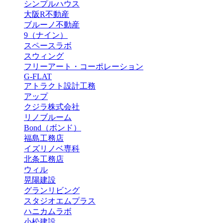
シンプルハウス
大阪R不動産
ブルーノ不動産
9（ナイン）
スペースラボ
スウィング
フリーアート・コーポレーション
G-FLAT
アトラクト設計工務
アップ
クジラ株式会社
リノブルーム
Bond（ボンド）
福島工務店
イズリノベ専科
北条工務店
ウィル
晃陽建設
グランリビング
スタジオエムプラス
ハニカムラボ
小松建設