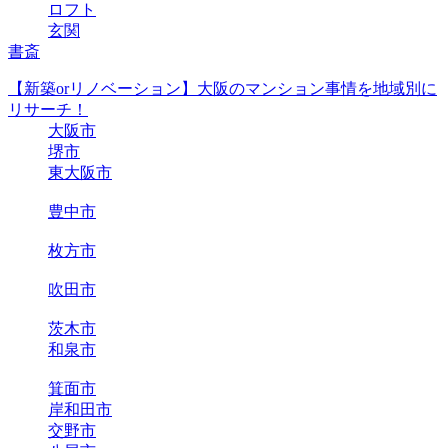
ロフト
玄関
書斎
【新築orリノベーション】大阪のマンション事情を地域別に
リサーチ！
大阪市
堺市
東大阪市
豊中市
枚方市
吹田市
茨木市
和泉市
箕面市
岸和田市
交野市