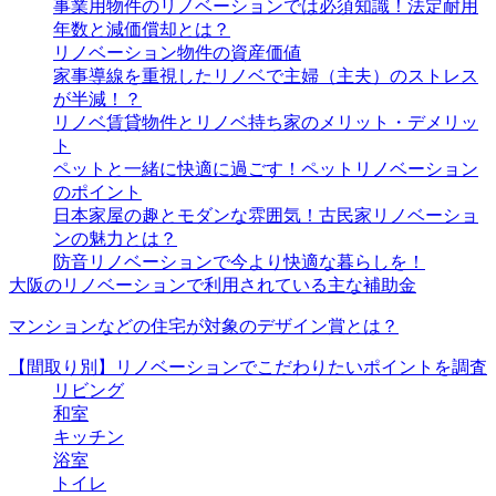
事業用物件のリノベーションでは必須知識！法定耐用
年数と減価償却とは？
リノベーション物件の資産価値
家事導線を重視したリノベで主婦（主夫）のストレス
が半減！？
リノベ賃貸物件とリノベ持ち家のメリット・デメリッ
ト
ペットと一緒に快適に過ごす！ペットリノベーション
のポイント
日本家屋の趣とモダンな雰囲気！古民家リノベーショ
ンの魅力とは？
防音リノベーションで今より快適な暮らしを！
大阪のリノベーションで利用されている主な補助金
マンションなどの住宅が対象のデザイン賞とは？
【間取り別】リノベーションでこだわりたいポイントを調査
リビング
和室
キッチン
浴室
トイレ