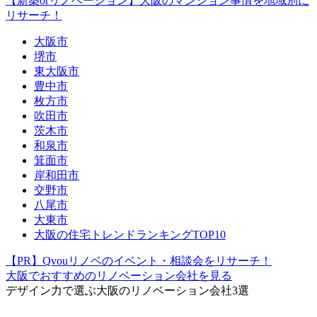
【新築orリノベーション】大阪のマンション事情を地域別に
リサーチ！
大阪市
堺市
東大阪市
豊中市
枚方市
吹田市
茨木市
和泉市
箕面市
岸和田市
交野市
八尾市
大東市
大阪の住宅トレンドランキングTOP10
【PR】Qvouリノベのイベント・相談会をリサーチ！
大阪でおすすめのリノベーション会社を見る
デザイン力で選ぶ
大阪のリノベーション会社3選