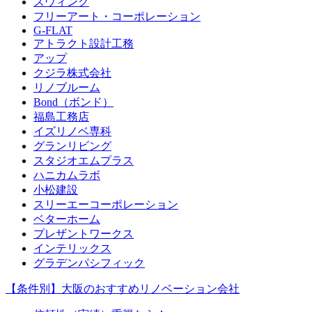
スウィング
フリーアート・コーポレーション
G-FLAT
アトラクト設計工務
アップ
クジラ株式会社
リノブルーム
Bond（ボンド）
福島工務店
イズリノベ専科
グランリビング
スタジオエムプラス
ハニカムラボ
小松建設
スリーエーコーポレーション
ベターホーム
プレザントワークス
インテリックス
グラデンパシフィック
【条件別】大阪のおすすめリノベーション会社