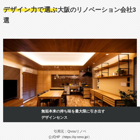
デザイン力で選ぶ
大阪のリノベーション会社3
選
無垢本来の持ち味を最大限に引き出す
デザインセンス
引用元：Qvouリノベ
公式HP（https://q-reno.jp/）