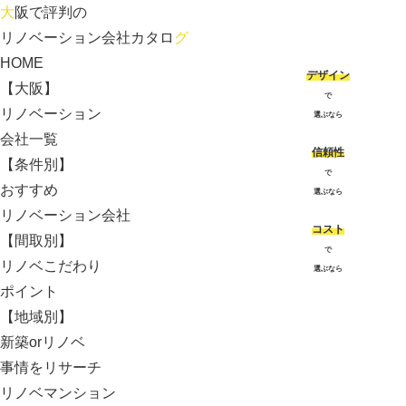
大
阪で評判の
リノベーション会社カタロ
グ
HOME
デザイン
【大阪】
で
リノベーション
選ぶなら
会社一覧
信頼性
【条件別】
で
おすすめ
選ぶなら
リノベーション会社
コスト
【間取別】
で
リノベこだわり
選ぶなら
ポイント
【地域別】
新築orリノベ
事情をリサーチ
リノベマンション