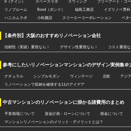
9（ナイン）
スペースラボ
スウィング
フリーアート・コ
リノブルーム
Bond（ボンド）
福島工務店
イズリノベ専科
ハニカムラボ
小松建設
スリーエーコーポレーション
ベタ
【条件別】大阪のおすすめリノベーション会社
信頼性（実績）重視なら！
デザイン性重視なら！
コスト重視な
参考にしたいリノベーションマンションのデザイン実例集＠
ナチュラル
シンプルモダン
ヴィンテージ
北欧
アジ
リノベーションで収納を確保する11のアイデア
中古マンションのリノベーションに掛かる諸費用のまとめ
予算相場について
資金計画・ローンについて
税金について
マンションリノベーションのメリット・デメリットとは？