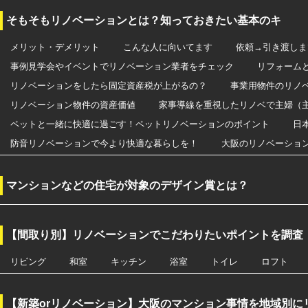
そもそもリノベーションとは？知っておきたい基本のキ
メリット・デメリット
こんな人に向いてます
依頼→引き渡しま
事例見学会やイベントでリノベーション業者をチェック
リフォーム
リノベーションをしたら固定資産税が上がるの？
事業用物件のリノ
リノベーション物件の資産価値
家事導線を重視したリノベで主婦（
ペットと一緒に快適に過ごす！ペットリノベーションのポイント
日
防音リノベーションで今より快適な暮らしを！
大阪のリノベーショ
マンションなどの住宅が対象のデザイン賞とは？
【間取り別】リノベーションでこだわりたいポイントを調査
リビング
和室
キッチン
浴室
トイレ
ロフト
【新築orリノベーション】大阪のマンション事情を地域別に