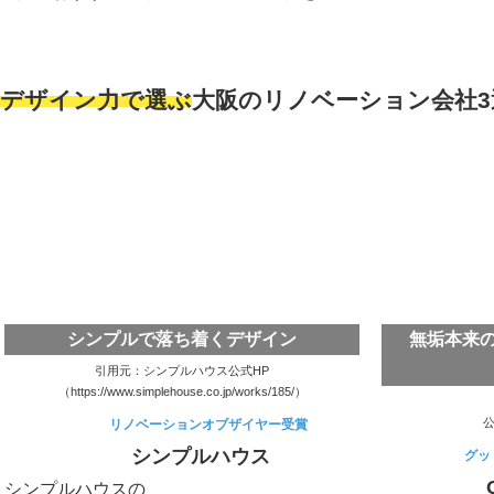
デザイン力で選ぶ
大阪のリノベーション会社3
シンプルで落ち着くデザイン
無垢本来
引用元：シンプルハウス公式HP
（https://www.simplehouse.co.jp/works/185/）
公
リノベーションオブザイヤー受賞
シンプルハウス
グッ
シンプルハウスの