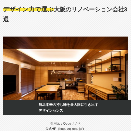
デザイン力で選ぶ
大阪のリノベーション会社3
選
無垢本来の持ち味を最大限に引き出す
デザインセンス
引用元：Qvouリノベ
公式HP（https://q-reno.jp/）