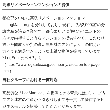
高級リノベーションマンションの提供
都心部を中心に高級リノベーションマンション
「LogMantion」を分譲しており、現在まで約2,000室*の分
譲実績を誇る企業です。都心エリアに住むハイエンドの
方々が納得するようなマンションを提供すべく、こだわり
抜いた間取りや質の高い無垢材の内装により目の肥えた
方々でも満足できるような上質な物件を提供しています。
* LogSuite公式HPより
（https://www.logsuite.co.jp/company/#section-top-page-
lists）
自社グループにおける一貫対応
高品質な「LogMantion」を提供できる背景にはグループ内
で内装建材の生産から引き渡しまでを一貫して提供するビ
ジネスモデルを構築してきたことがあります。