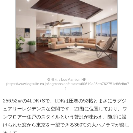
引用元：LogMantion HP
（https://www.logsuite.co.jp/logmansion/estates/60619a35eb762751c86cfba7
）
256.52㎡の4LDK+Sで、LDKは圧巻の52帖とまさにラグジ
ュアリーレジデンスな空間です。21階に位置しており、ワ
ンフロア一住戸のスタイルという贅沢が味わえ、随所に設
けられた窓から東京を一望できる360℃の大パノラマが楽し
めます。