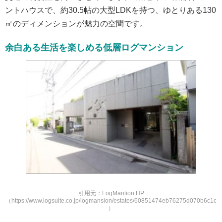
ントハウスで、約30.5帖の大型LDKを持つ、ゆとりある130
㎡のディメンションが魅力の空間です。
余白ある生活を楽しめる低層ログマンション
引用元：LogMantion HP
（https://www.logsuite.co.jp/logmansion/estates/60851474eb76275d070b6c1c
）