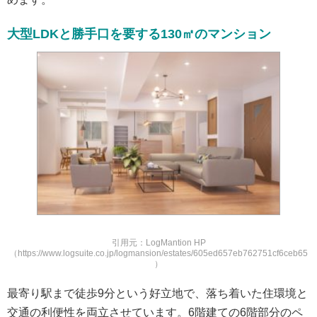
大型LDKと勝手口を要する130㎡のマンション
引用元：LogMantion HP
（https://www.logsuite.co.jp/logmansion/estates/605ed657eb762751cf6ceb65
）
最寄り駅まで徒歩9分という好立地で、落ち着いた住環境と
交通の利便性を両立させています。6階建ての6階部分のペ