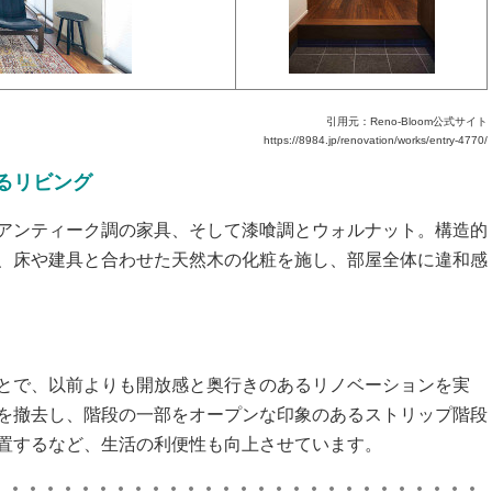
引用元：Reno-Bloom公式サイト
https://8984.jp/renovation/works/entry-4770/
るリビング
アンティーク調の家具、そして漆喰調とウォルナット。構造的
、床や建具と合わせた天然木の化粧を施し、部屋全体に違和感
とで、以前よりも開放感と奥行きのあるリノベーションを実
を撤去し、階段の一部をオープンな印象のあるストリップ階段
置するなど、生活の利便性も向上させています。