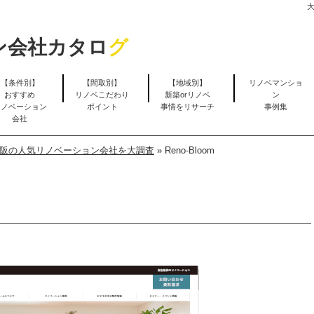
ン会社カタロ
グ
【条件別】
【間取別】
【地域別】
リノベマンショ
おすすめ
リノベこだわり
新築orリノベ
ン
リノベーション
ポイント
事情をリサーチ
事例集
会社
阪の人気リノベーション会社を大調査
»
Reno-Bloom