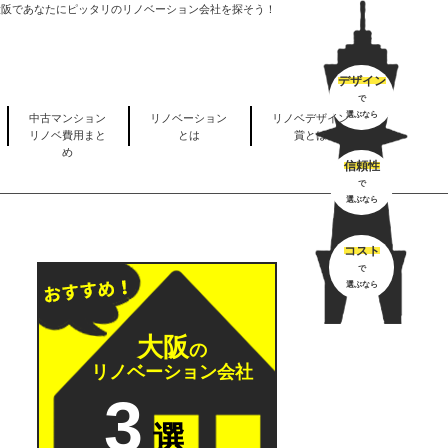
大阪であなたにピッタリのリノベーション会社を探そう！
デザイン
で
選ぶなら
中古マンション
リノベーション
リノベデザイン
リノベ費用まと
とは
賞とは
め
信頼性
で
選ぶなら
コスト
で
選ぶなら
大阪
の
リノベーション会社
3
選