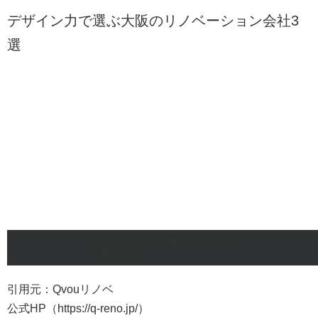
デザイン力で選ぶ
大阪のリノベーション会社3
選
無垢本来の持ち味を最大限に引き出す
デザインセンス
引用元：Qvouリノベ
公式HP（https://q-reno.jp/）